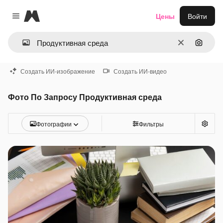
Magnific
Цены
Войти
Close menu
Очистить
Поиск 
Создать ИИ-изображение
Создать ИИ-видео
Фото По Запросу Продуктивная среда
Фотографии
Фильтры