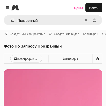
Magnific
Цены
Войти
Close menu
Очистить
Поиск 
Создать ИИ-изображение
Создать ИИ-видео
белый фон
аб
Фото По Запросу Прозрачный
Фотографии
Фильтры