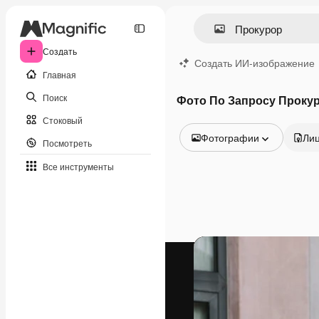
Создать
Создать ИИ-изображение
Главная
Поиск
Фото По Запросу Проку
Стоковый
Фотографии
Ли
Посмотреть
Все изображения
Все инструменты
Векторы
Иллюстрации
Фотографии
PSD
Шаблоны
Мокапы
Видео
Видеоролик
Моушн-дизайн
Видеошаблоны
Иконки
3D-модели
Шрифты