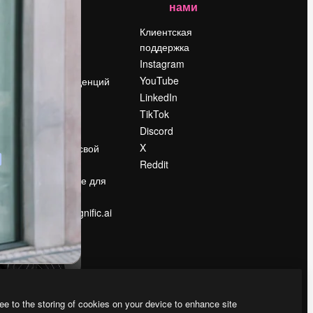
нами
Цены
о
О нас
Клиентская
поддержка
Reviews
Instagram
Вакансии
YouTube
Поиск тенденций
LinkedIn
Блог
TikTok
События
Discord
Slidesgo
ости
X
Продайте свой
контент
Reddit
в
Помещение для
прессы
Ищете magnific.ai
ee to the storing of cookies on your device to enhance site