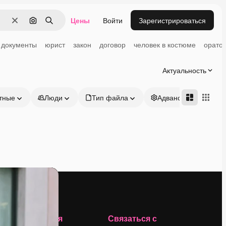
Цены
Войти
Зарегистрироваться
Очистить
Поиск по изображению
Поиск
документы
юрист
закон
договор
человек в костюме
орато
Актуальность
тные
Люди
Тип файла
Адвансд
Компания
Связаться с