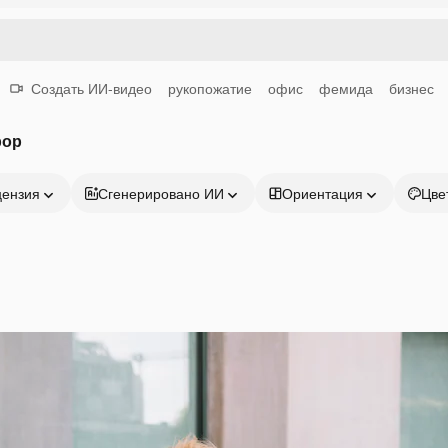
Создать ИИ-видео
рукопожатие
офис
фемида
бизнес
рор
цензия
Сгенерировано ИИ
Ориентация
Цве
Продукция
Начать