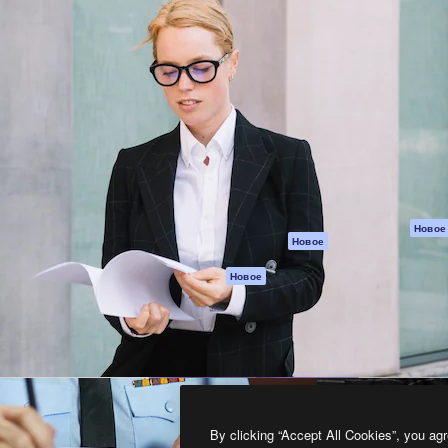
атформа для создания
Spaces
Academy
работ. Более 1 миллиона
ИИ-помощник
Документация п
реди креаторов,
Пакету ИИ
Генератор
гентств и студий.
изображений ИИ
Служба
поддержки
Генератор видео
ИИ
Условия и
положения
Генератор голоса
на основе ИИ
Политика
конфиденциальн
Стоковый контент
Оригиналы
MCP для
Новое
Новое
Claude/ChatGPT
Политика файло
cookie
Агенты
Новое
Центр доверия
API
Партнеры
Мобильное
приложение
Предприятие
Все инструменты
Magnific
By clicking “Accept All Cookies”, you agr