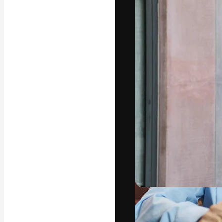
Креативная пл
ваших лучших 
подписчиков с
предприятий, а
Pусский