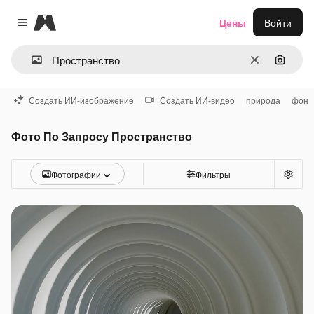
Magnific
Цены
Войти
Close menu
Очистить
Поиск 
Создать ИИ-изображение
Создать ИИ-видео
природа
фон
Фото По Запросу Пространство
Фотографии
Фильтры