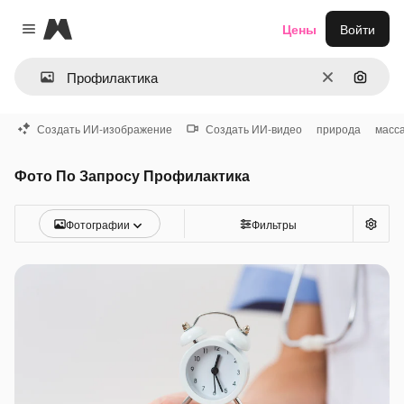
Magnific
Цены
Войти
Close menu
Очистить
Поиск 
Создать ИИ-изображение
Создать ИИ-видео
природа
масс
Фото По Запросу Профилактика
Фотографии
Фильтры