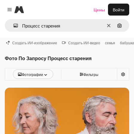
Magnific
Цены
Войти
Close menu
Очистить
Поиск 
Создать ИИ-изображение
Создать ИИ-видео
семья
бабушк
Фото По Запросу Процесс старения
Фотографии
Фильтры