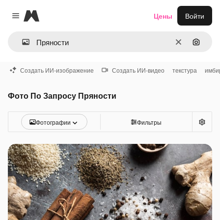
Magnific
Цены
Войти
Close menu
Очистить
Поиск 
Создать ИИ-изображение
Создать ИИ-видео
текстура
имби
Фото По Запросу Пряности
Фотографии
Фильтры