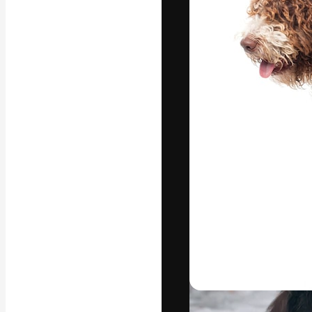
Креативная пл
ваших лучших 
подписчиков с
предприятий, а
Pусский