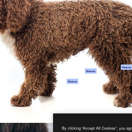
атформа для создания
Spaces
Academy
работ. Более 1 миллиона
ИИ-помощник
Документация п
реди креаторов,
Пакету ИИ
Генератор
гентств и студий.
изображений ИИ
Служба
поддержки
Генератор видео
ИИ
Условия и
положения
Генератор голоса
на основе ИИ
Политика
конфиденциальн
Стоковый контент
Оригиналы
MCP для
Новое
Новое
Claude/ChatGPT
Политика файло
cookie
Агенты
Новое
Центр доверия
API
Партнеры
Мобильное
приложение
Предприятие
Все инструменты
Magnific
By clicking “Accept All Cookies”, you agr