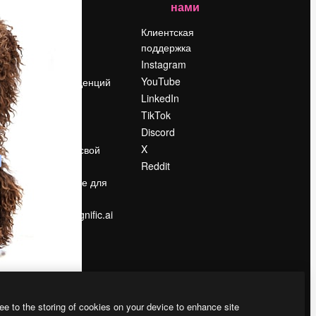
нами
Цены
о
О нас
Клиентская
поддержка
Reviews
Instagram
Вакансии
YouTube
Поиск тенденций
LinkedIn
Блог
TikTok
События
Discord
Slidesgo
ости
X
Продайте свой
контент
Reddit
в
Помещение для
прессы
Ищете magnific.ai
ee to the storing of cookies on your device to enhance site