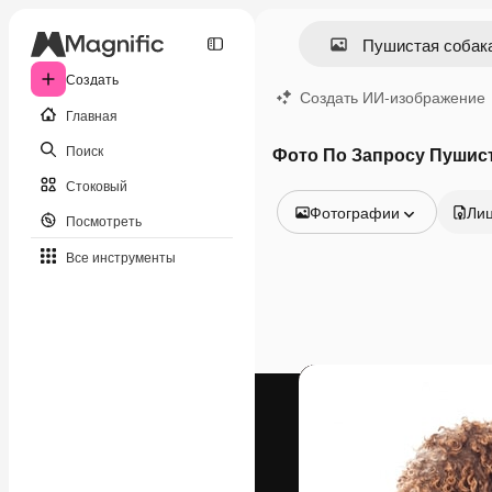
Создать
Создать ИИ-изображение
Главная
Поиск
Фото По Запросу Пушист
Стоковый
Фотографии
Ли
Посмотреть
Все изображения
Все инструменты
Векторы
Иллюстрации
Фотографии
PSD
Шаблоны
Мокапы
Видео
Видеоролик
Моушн-дизайн
Видеошаблоны
Иконки
3D-модели
Шрифты