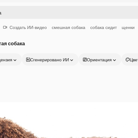
Создать ИИ-видео
смешная собака
собака сидит
щенки
ая собака
цензия
Сгенерировано ИИ
Ориентация
Цве
Продукция
Начать