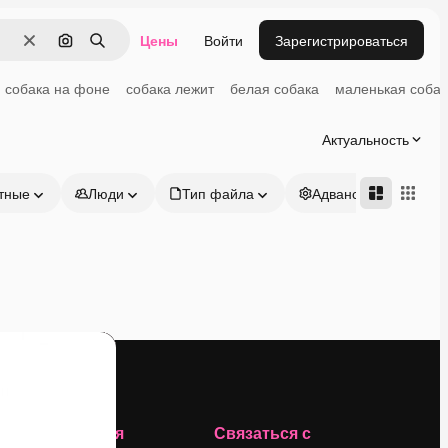
Цены
Войти
Зарегистрироваться
Очистить
Поиск по изображению
Поиск
собака на фоне
собака лежит
белая собака
маленькая собак
Актуальность
тные
Люди
Тип файла
Адвансд
Компания
Связаться с