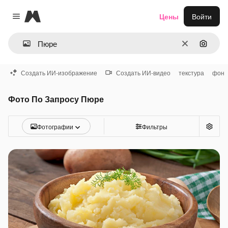
Magnific
Цены
Войти
Close menu
Очистить
Поиск 
Создать ИИ-изображение
Создать ИИ-видео
текстура
фон
Фото По Запросу Пюре
Фотографии
Фильтры