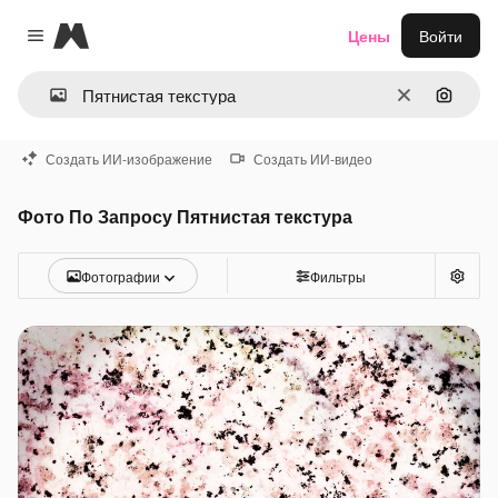
Magnific
Цены
Войти
Close menu
Очистить
Поиск 
Создать ИИ-изображение
Создать ИИ-видео
Фото По Запросу Пятнистая текстура
Фотографии
Фильтры