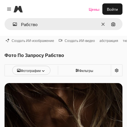
Magnific
Цены
Войти
Close menu
Очистить
Поиск 
Создать ИИ-изображение
Создать ИИ-видео
абстракция
тю
Фото По Запросу Рабство
Фотографии
Фильтры