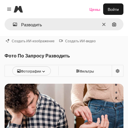
Magnific
Цены
Войти
Close menu
Очистить
Поиск 
Создать ИИ-изображение
Создать ИИ-видео
Фото По Запросу Разводить
Фотографии
Фильтры