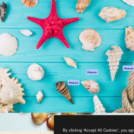
атформа для создания
Spaces
Academy
работ. Более 1 миллиона
ИИ-помощник
Документация п
реди креаторов,
Пакету ИИ
Генератор
гентств и студий.
изображений ИИ
Служба
поддержки
Генератор видео
ИИ
Условия и
положения
Генератор голоса
на основе ИИ
Политика
конфиденциальн
Стоковый контент
Оригиналы
MCP для
Новое
Новое
Claude/ChatGPT
Политика файло
cookie
Агенты
Новое
Центр доверия
API
Партнеры
Мобильное
приложение
Предприятие
Все инструменты
Magnific
By clicking “Accept All Cookies”, you agr