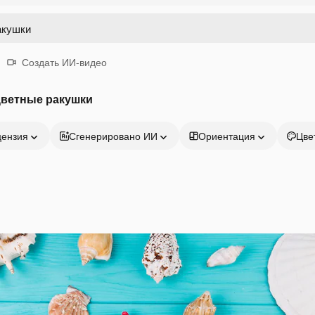
Создать ИИ-видео
цветные ракушки
цензия
Сгенерировано ИИ
Ориентация
Цве
Продукция
Начать