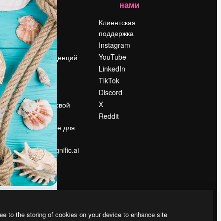
нами
Цены
о
О нас
Клиентская
поддержка
Reviews
Instagram
Вакансии
YouTube
Поиск тенденций
LinkedIn
Блог
TikTok
События
Discord
Slidesgo
ости
X
Продайте свой
контент
Reddit
в
Помещение для
прессы
Ищете magnific.ai
ee to the storing of cookies on your device to enhance site