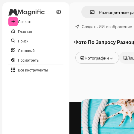
Создать
Создать ИИ-изображение
Главная
Поиск
Фото По Запросу Разно
Стоковый
Фотографии
Ли
Посмотреть
Все изображения
Все инструменты
Векторы
Иллюстрации
Фотографии
PSD
Шаблоны
Мокапы
Видео
Видеоролик
Моушн-дизайн
Видеошаблоны
Иконки
3D-модели
Шрифты