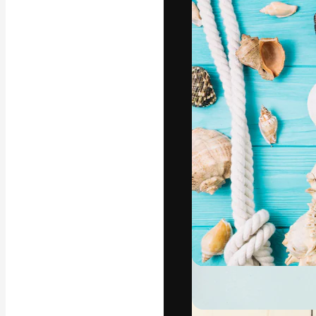
Креативная пл
ваших лучших 
подписчиков с
предприятий, а
Pусский