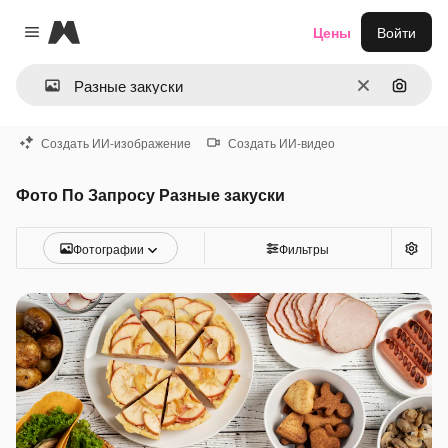
Magnific
Цены
Войти
Close menu
Очистить
Поиск 
Создать ИИ-изображение
Создать ИИ-видео
Фото По Запросу Разные закуски
Фотографии
Фильтры