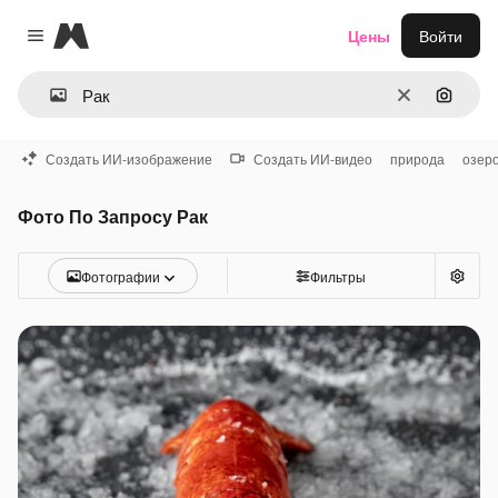
Magnific
Цены
Войти
Close menu
Очистить
Поиск 
Создать ИИ-изображение
Создать ИИ-видео
природа
озер
Фото По Запросу Рак
Фотографии
Фильтры