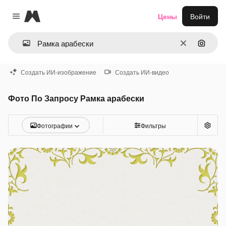
Magnific
Цены
Войти
Close menu
Очистить
Поиск 
Создать ИИ-изображение
Создать ИИ-видео
Фото По Запросу Рамка арабески
Фотографии
Фильтры