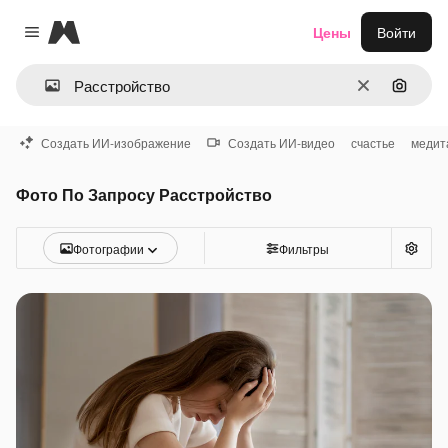
Magnific
Цены
Войти
Close menu
Очистить
Поиск 
Создать ИИ-изображение
Создать ИИ-видео
счастье
медит
Фото По Запросу Расстройство
Фотографии
Фильтры