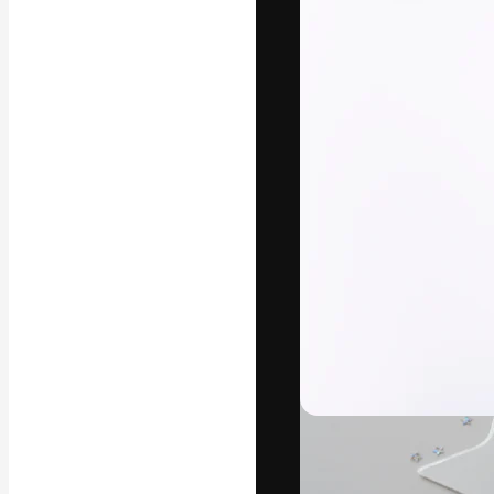
Креативная пл
ваших лучших 
подписчиков с
предприятий, а
Pусский