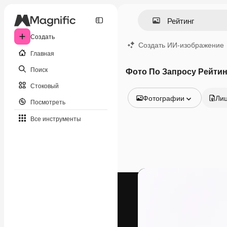
Создать
Создать ИИ-изображение
Главная
Поиск
Фото По Запросу Рейтин
Стоковый
Фотографии
Ли
Посмотреть
Все изображения
Все инструменты
Векторы
Иллюстрации
Фотографии
PSD
Шаблоны
Мокапы
Видео
Видеоролик
Моушн-дизайн
Видеошаблоны
Иконки
3D-модели
Шрифты