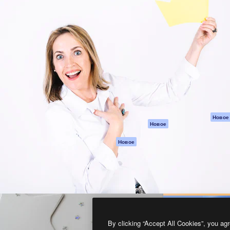
атформа для создания
Spaces
Academy
работ. Более 1 миллиона
ИИ-помощник
Документация п
реди креаторов,
Пакету ИИ
Генератор
гентств и студий.
изображений ИИ
Служба
поддержки
Генератор видео
ИИ
Условия и
положения
Генератор голоса
на основе ИИ
Политика
конфиденциальн
Стоковый контент
Оригиналы
MCP для
Новое
Новое
Claude/ChatGPT
Политика файло
cookie
Агенты
Новое
Центр доверия
API
Партнеры
Мобильное
приложение
Предприятие
Все инструменты
Magnific
By clicking “Accept All Cookies”, you agr