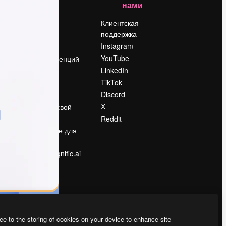
нами
Цены
о
О нас
Клиентская
поддержка
Reviews
Instagram
Вакансии
YouTube
Поиск тенденций
LinkedIn
Блог
TikTok
События
Discord
Slidesgo
ости
X
Продайте свой
контент
Reddit
в
Помещение для
прессы
Ищете magnific.ai
ee to the storing of cookies on your device to enhance site