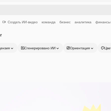
Создать ИИ-видео
команда
бизнес
аналитика
финансы
г
цензия
Сгенерировано ИИ
Ориентация
Цве
Продукция
Начать