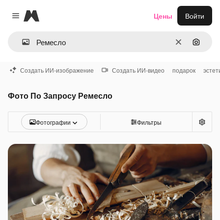
Magnific
Цены
Войти
Close menu
Очистить
Поиск 
Создать ИИ-изображение
Создать ИИ-видео
подарок
эстет
Фото По Запросу Ремесло
Фотографии
Фильтры