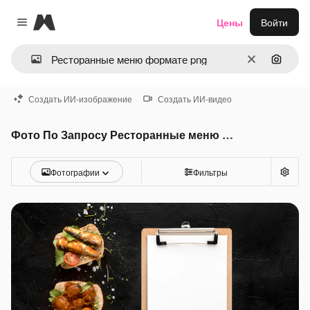
Magnific
Цены
Войти
Close menu
Очистить
Поиск 
Создать ИИ-изображение
Создать ИИ-видео
Фото По Запросу Ресторанные меню формате png
Фотографии
Фильтры