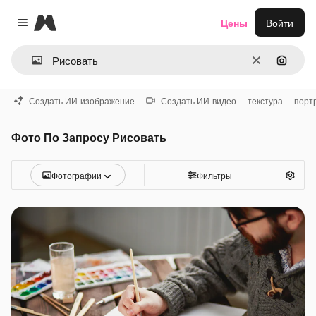
Magnific
Цены
Войти
Close menu
Очистить
Поиск 
Создать ИИ-изображение
Создать ИИ-видео
текстура
порт
Фото По Запросу Рисовать
Фотографии
Фильтры