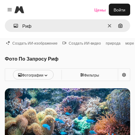
Magnific
Цены
Войти
Close menu
Очистить
Поиск 
Создать ИИ-изображение
Создать ИИ-видео
природа
море
Фото По Запросу Риф
Фотографии
Фильтры