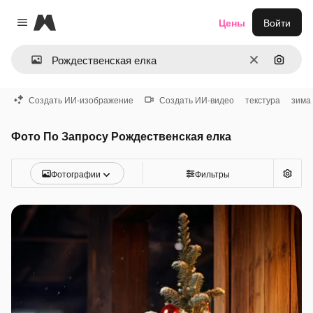
Magnific
Цены
Войти
Close menu
Очистить
Поиск 
Создать ИИ-изображение
Создать ИИ-видео
текстура
зима
Фото По Запросу Рождественская елка
Фотографии
Фильтры