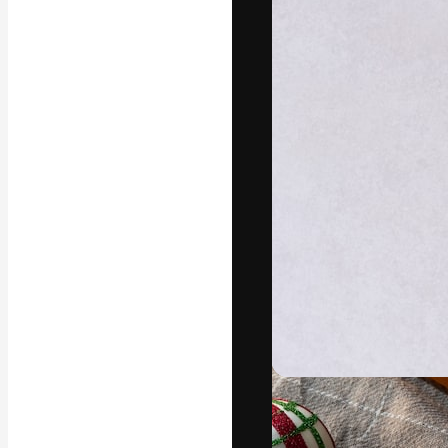
Креативная пл
ваших лучших 
подписчиков с
предприятий, а
Pусский