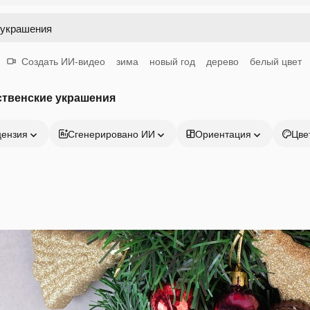
Создать ИИ-видео
зима
новый год
дерево
белый цвет
ственские украшения
цензия
Сгенерировано ИИ
Ориентация
Цве
Продукция
Начать