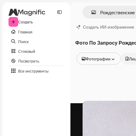
Создать
Создать ИИ-изображение
Главная
Поиск
Фото По Запросу Рожде
Стоковый
Фотографии
Ли
Посмотреть
Все изображения
Все инструменты
Векторы
Иллюстрации
Фотографии
PSD
Шаблоны
Мокапы
Видео
Видеоролик
Моушн-дизайн
Видеошаблоны
Иконки
3D-модели
Шрифты