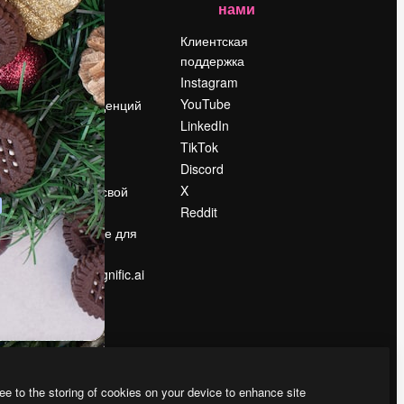
нами
Цены
о
О нас
Клиентская
поддержка
Reviews
Instagram
Вакансии
YouTube
Поиск тенденций
LinkedIn
Блог
TikTok
События
Discord
Slidesgo
ости
X
Продайте свой
контент
Reddit
в
Помещение для
прессы
Ищете magnific.ai
ee to the storing of cookies on your device to enhance site