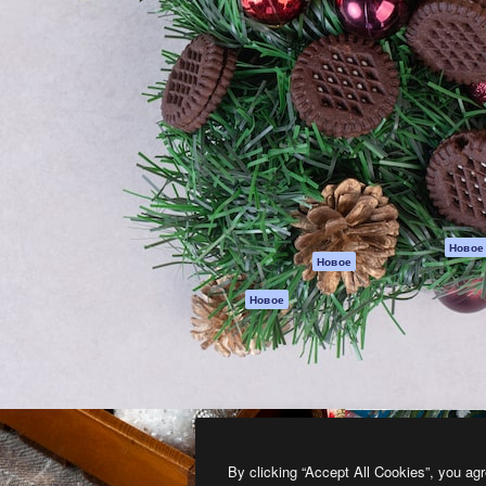
атформа для создания
Spaces
Academy
работ. Более 1 миллиона
ИИ-помощник
Документация п
реди креаторов,
Пакету ИИ
Генератор
гентств и студий.
изображений ИИ
Служба
поддержки
Генератор видео
ИИ
Условия и
положения
Генератор голоса
на основе ИИ
Политика
конфиденциальн
Стоковый контент
Оригиналы
MCP для
Новое
Новое
Claude/ChatGPT
Политика файло
cookie
Агенты
Новое
Центр доверия
API
Партнеры
Мобильное
приложение
Предприятие
Все инструменты
Magnific
By clicking “Accept All Cookies”, you agr