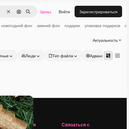
Цены
Войти
Зарегистрироваться
Очистить
Поиск по изображению
Поиск
новогодний фон
зимний фон
подарки
упаковка подарков
сч
Актуальность
тные
Люди
Тип файла
Адвансд
Компания
Связаться с