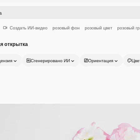
Создать ИИ-видео
розовый фон
розовый цвет
розовый г
я открытка
цензия
Сгенерировано ИИ
Ориентация
Цве
Продукция
Начать