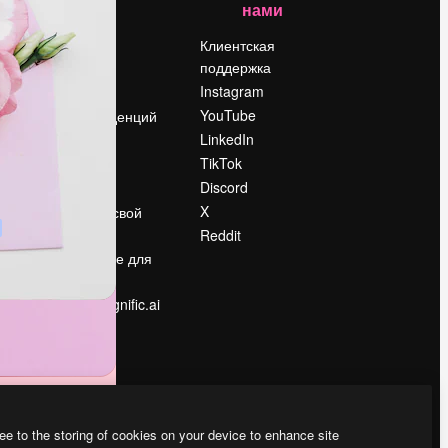
нами
Цены
о
О нас
Клиентская
поддержка
Reviews
Instagram
Вакансии
YouTube
Поиск тенденций
LinkedIn
Блог
TikTok
События
Discord
Slidesgo
ости
X
Продайте свой
контент
Reddit
в
Помещение для
прессы
Ищете magnific.ai
ee to the storing of cookies on your device to enhance site