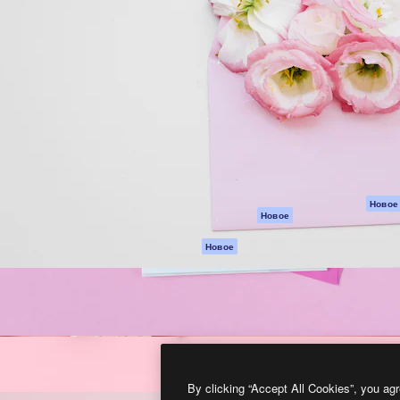
атформа для создания
Spaces
Academy
работ. Более 1 миллиона
ИИ-помощник
Документация п
реди креаторов,
Пакету ИИ
Генератор
гентств и студий.
изображений ИИ
Служба
поддержки
Генератор видео
ИИ
Условия и
положения
Генератор голоса
на основе ИИ
Политика
конфиденциальн
Стоковый контент
Оригиналы
MCP для
Новое
Новое
Claude/ChatGPT
Политика файло
cookie
Агенты
Новое
Центр доверия
API
Партнеры
Мобильное
приложение
Предприятие
Все инструменты
Magnific
By clicking “Accept All Cookies”, you agr