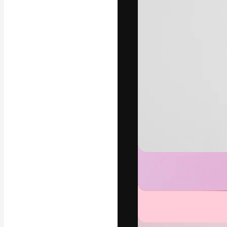
Креативная пл
ваших лучших 
подписчиков с
предприятий, а
Pусский