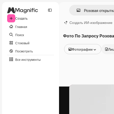
Создать
Создать ИИ-изображение
Главная
Поиск
Фото По Запросу Розова
Стоковый
Фотографии
Ли
Посмотреть
Все изображения
Все инструменты
Векторы
Иллюстрации
Фотографии
PSD
Шаблоны
Мокапы
Видео
Видеоролик
Моушн-дизайн
Видеошаблоны
Иконки
3D-модели
Шрифты