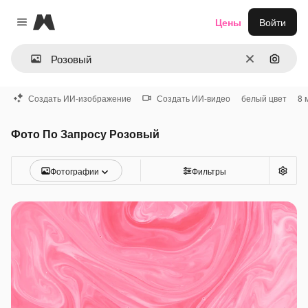
Magnific
Цены
Войти
Close menu
Очистить
Поиск 
Создать ИИ-изображение
Создать ИИ-видео
белый цвет
8 
Фото По Запросу Розовый
Фотографии
Фильтры