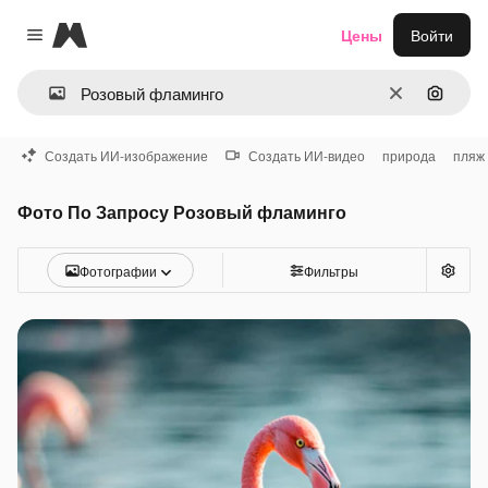
Magnific
Цены
Войти
Close menu
Очистить
Поиск 
Создать ИИ-изображение
Создать ИИ-видео
природа
пляж
Фото По Запросу Розовый фламинго
Фотографии
Фильтры