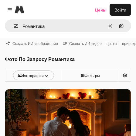
Magnific
Цены
Войти
Close menu
Очистить
Поиск 
Создать ИИ-изображение
Создать ИИ-видео
цветы
природ
Фото По Запросу Романтика
Фотографии
Фильтры