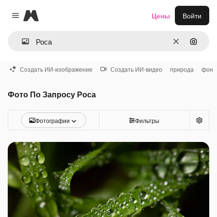
Magnific
Цены
Войти
Close menu
Очистить
Поиск 
Создать ИИ-изображение
Создать ИИ-видео
природа
фон
Фото По Запросу Роса
Фотографии
Фильтры