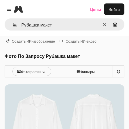
Magnific
Цены
Войти
Close menu
Очистить
Поиск 
Создать ИИ-изображение
Создать ИИ-видео
Фото По Запросу Рубашка макет
Фотографии
Фильтры