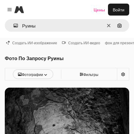
Magnific
Цены
Войти
Close menu
Очистить
Поиск 
Создать ИИ-изображение
Создать ИИ-видео
фон для презен
Фото По Запросу Руины
Фотографии
Фильтры