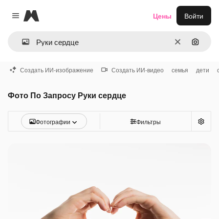
Magnific
Цены
Войти
Close menu
Очистить
Поиск 
Создать ИИ-изображение
Создать ИИ-видео
семья
дети
Фото По Запросу Руки сердце
Фотографии
Фильтры