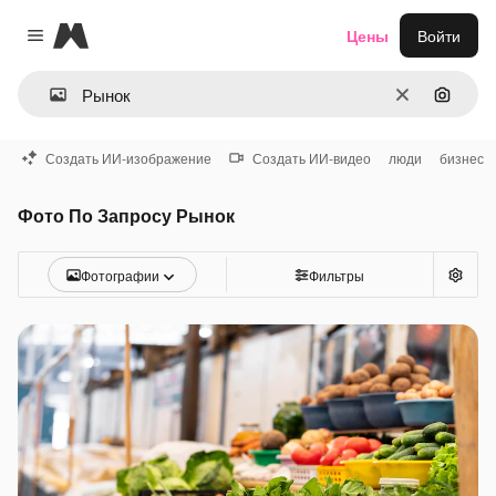
Magnific
Цены
Войти
Close menu
Очистить
Поиск 
Создать ИИ-изображение
Создать ИИ-видео
люди
бизнес
Фото По Запросу Рынок
Фотографии
Фильтры