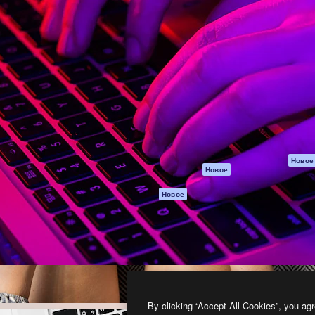
атформа для создания
Spaces
Academy
работ. Более 1 миллиона
ИИ-помощник
Документация п
реди креаторов,
Пакету ИИ
Генератор
гентств и студий.
изображений ИИ
Служба
поддержки
Генератор видео
ИИ
Условия и
положения
Генератор голоса
на основе ИИ
Политика
конфиденциальн
Стоковый контент
Оригиналы
MCP для
Новое
Новое
Claude/ChatGPT
Политика файло
cookie
Агенты
Новое
Центр доверия
API
Партнеры
Мобильное
приложение
Предприятие
Все инструменты
Magnific
By clicking “Accept All Cookies”, you agr