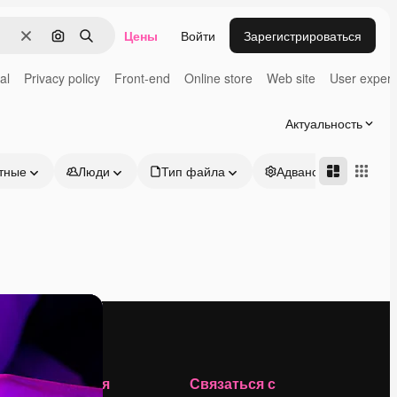
Цены
Войти
Зарегистрироваться
Очистить
Поиск по изображению
Поиск
al
Privacy policy
Front-end
Online store
Web site
User exper
Актуальность
тные
Люди
Тип файла
Адвансд
Компания
Связаться с