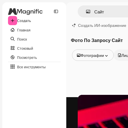
Создать
Создать ИИ-изображение
Главная
Поиск
Фото По Запросу Сайт
Стоковый
Фотографии
Ли
Посмотреть
Все изображения
Все инструменты
Векторы
Иллюстрации
Фотографии
PSD
Шаблоны
Мокапы
Видео
Видеоролик
Моушн-дизайн
Видеошаблоны
Иконки
3D-модели
Шрифты