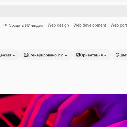
Создать ИИ-видео
Web design
Web development
Web port
цензия
Сгенерировано ИИ
Ориентация
Цве
Продукция
Начать