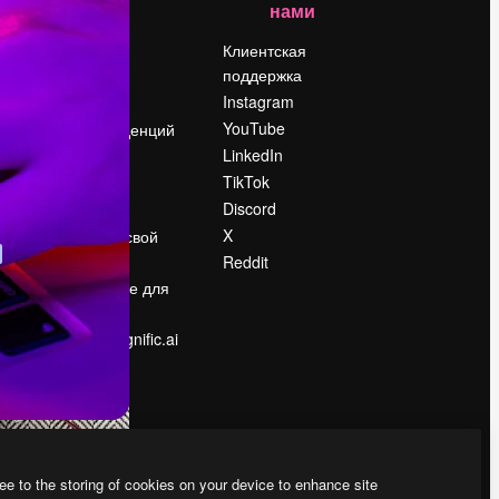
нами
Цены
о
О нас
Клиентская
поддержка
Reviews
Instagram
Вакансии
YouTube
Поиск тенденций
LinkedIn
Блог
TikTok
События
Discord
Slidesgo
ости
X
Продайте свой
контент
Reddit
в
Помещение для
прессы
Ищете magnific.ai
ee to the storing of cookies on your device to enhance site