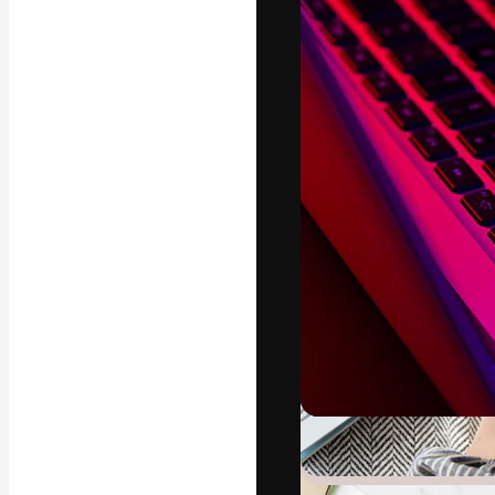
Креативная пл
ваших лучших 
подписчиков с
предприятий, а
Pусский