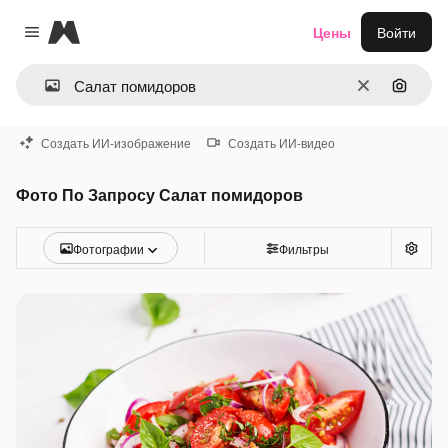
Magnific
Цены
Войти
Close menu
Очистить
Поиск 
Создать ИИ-изображение
Создать ИИ-видео
Фото По Запросу Салат помидоров
Фотографии
Фильтры