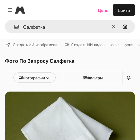
Magnific
Цены
Войти
Close menu
Очистить
Поиск 
Создать ИИ-изображение
Создать ИИ-видео
кофе
кухня
Фото По Запросу Салфетка
Фотографии
Фильтры