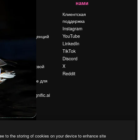
нами
Цены
о
О нас
Клиентская
поддержка
Reviews
Instagram
Вакансии
YouTube
Поиск тенденций
LinkedIn
Блог
TikTok
События
Discord
Slidesgo
ости
X
Продайте свой
контент
Reddit
в
Помещение для
прессы
Ищете magnific.ai
ee to the storing of cookies on your device to enhance site