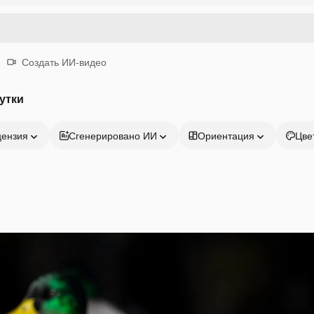
Создать ИИ-видео
утки
цензия
Сгенерировано ИИ
Ориентация
Цве
Продукция
Начать