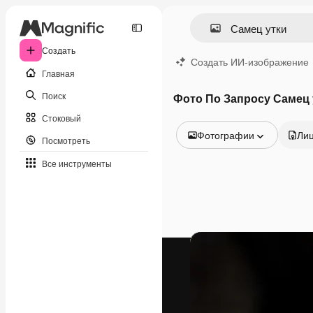
Создать
Создать ИИ-изображение
Главная
Поиск
Фото По Запросу Самец 
Стоковый
Фотографии
Ли
Посмотреть
Все изображения
Все инструменты
Векторы
Иллюстрации
Фотографии
PSD
Шаблоны
Мокапы
Видео
Видеоролик
Моушн-дизайн
Видеошаблоны
Иконки
3D-модели
Шрифты