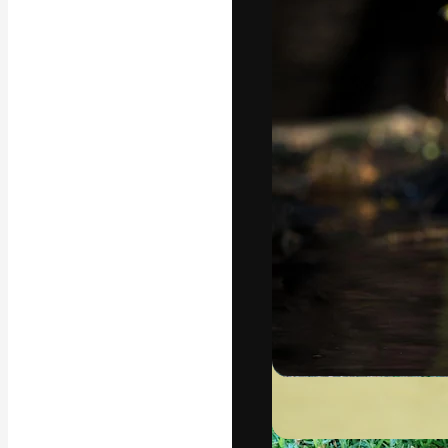
Креативная пл
ваших лучших 
подписчиков с
предприятий, а
Pусский