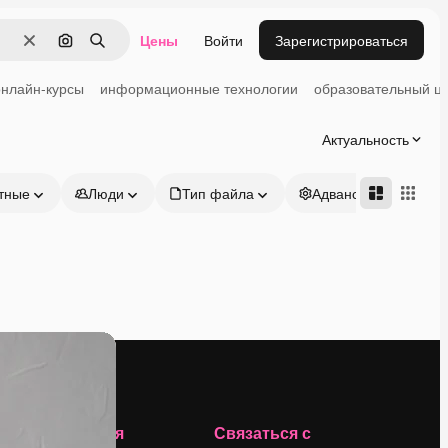
Цены
Войти
Зарегистрироваться
Очистить
Поиск по изображению
Поиск
онлайн-курсы
информационные технологии
образовательный ц
Актуальность
тные
Люди
Тип файла
Адвансд
Компания
Связаться с