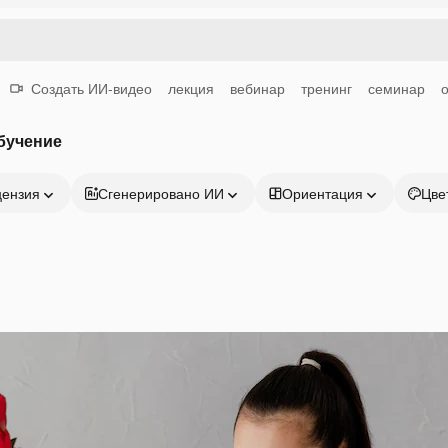
Создать ИИ-видео
лекция
вебинар
тренинг
семинар
бучение
цензия
Сгенерировано ИИ
Ориентация
Цве
Продукция
Начать