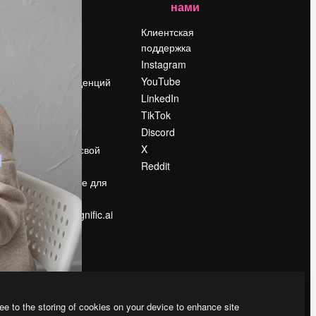
нами
Цены
о
О нас
Клиентская
поддержка
Reviews
Instagram
Вакансии
YouTube
Поиск тенденций
LinkedIn
Блог
TikTok
События
Discord
Slidesgo
ости
X
Продайте свой
контент
Reddit
в
Помещение для
прессы
Ищете magnific.ai
ee to the storing of cookies on your device to enhance site