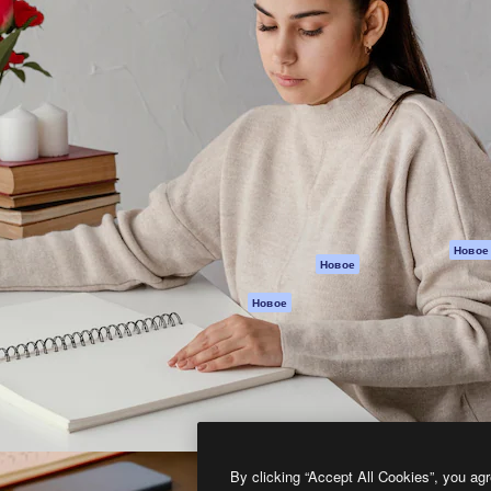
атформа для создания
Spaces
Academy
работ. Более 1 миллиона
ИИ-помощник
Документация п
реди креаторов,
Пакету ИИ
Генератор
гентств и студий.
изображений ИИ
Служба
поддержки
Генератор видео
ИИ
Условия и
положения
Генератор голоса
на основе ИИ
Политика
конфиденциальн
Стоковый контент
Оригиналы
MCP для
Новое
Новое
Claude/ChatGPT
Политика файло
cookie
Агенты
Новое
Центр доверия
API
Партнеры
Мобильное
приложение
Предприятие
Все инструменты
Magnific
By clicking “Accept All Cookies”, you agr