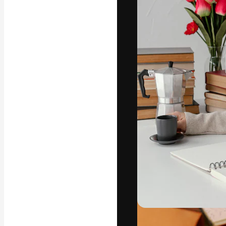
Креативная пл
ваших лучших 
подписчиков с
предприятий, а
Pусский