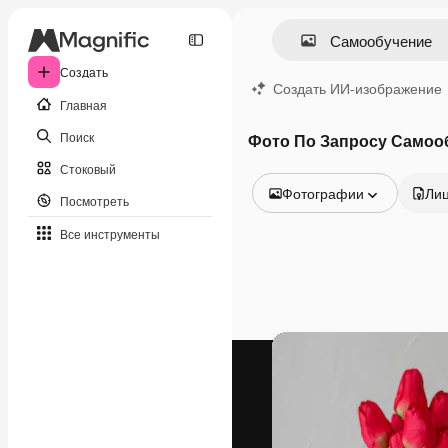
Создать
Создать ИИ-изображение
Главная
Поиск
Фото По Запросу Самоо
Стоковый
Фотографии
Ли
Посмотреть
Все изображения
Все инструменты
Векторы
Иллюстрации
Фотографии
PSD
Шаблоны
Мокапы
Видео
Видеоролик
Моушн-дизайн
Видеошаблоны
Иконки
3D-модели
Шрифты