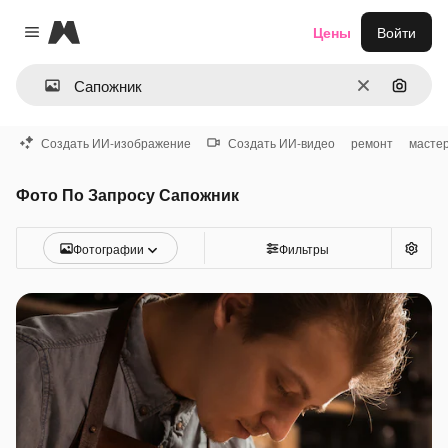
Magnific
Цены
Войти
Close menu
Очистить
Поиск 
Создать ИИ-изображение
Создать ИИ-видео
ремонт
масте
Фото По Запросу Сапожник
Фотографии
Фильтры