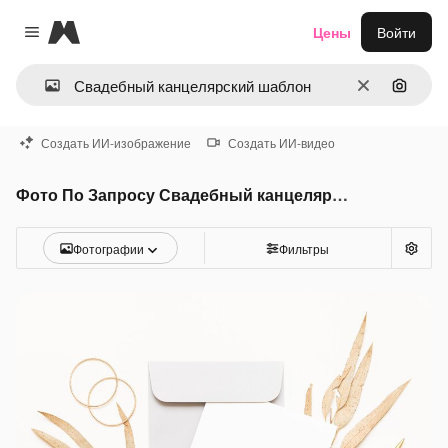
Magnific
Цены
Войти
Close menu
Очистить
Поиск 
Создать ИИ-изображение
Создать ИИ-видео
Фото По Запросу Свадебный канцелярский шаблон
Фотографии
Фильтры