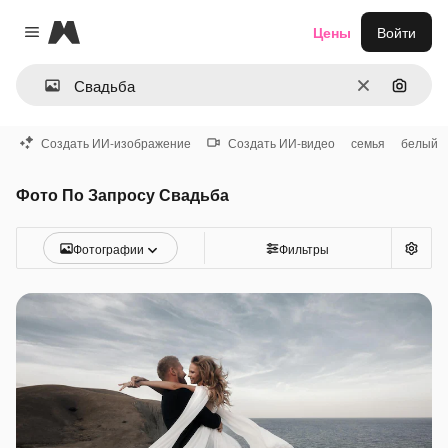
Magnific
Цены
Войти
Close menu
Очистить
Поиск 
Создать ИИ-изображение
Создать ИИ-видео
семья
белый
Фото По Запросу Свадьба
Фотографии
Фильтры