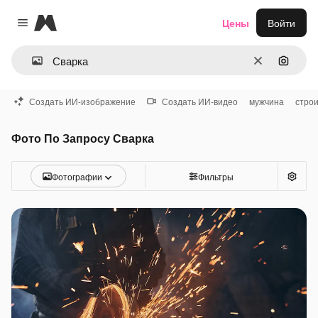
Magnific
Цены
Войти
Close menu
Очистить
Поиск 
Создать ИИ-изображение
Создать ИИ-видео
мужчина
стро
Фото По Запросу Сварка
Фотографии
Фильтры