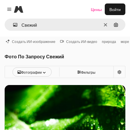
Magnific
Цены
Войти
Close menu
Очистить
Поиск 
Создать ИИ-изображение
Создать ИИ-видео
природа
море
Фото По Запросу Свежий
Фотографии
Фильтры