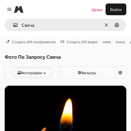
Magnific
Цены
Войти
Close menu
Очистить
Поиск 
Создать ИИ-изображение
Создать ИИ-видео
зима
осень
Фото По Запросу Свеча
Фотографии
Фильтры