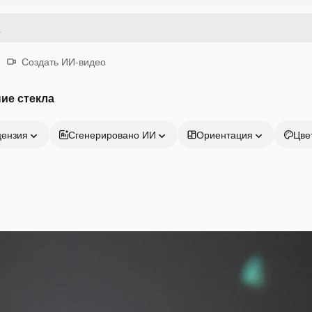
Создать ИИ-видео
ие стекла
цензия
Сгенерировано ИИ
Ориентация
Цве
Продукция
Начать