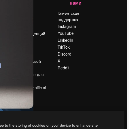
нами
Цены
о
О нас
Клиентская
поддержка
Reviews
Instagram
Вакансии
YouTube
Поиск тенденций
LinkedIn
Блог
TikTok
События
Discord
Slidesgo
ости
X
Продайте свой
контент
Reddit
в
Помещение для
прессы
Ищете magnific.ai
ee to the storing of cookies on your device to enhance site