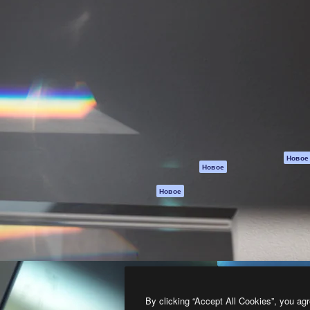
атформа для создания
Spaces
Academy
работ. Более 1 миллиона
ИИ-помощник
Документация п
реди креаторов,
Пакету ИИ
Генератор
гентств и студий.
изображений ИИ
Служба
поддержки
Генератор видео
ИИ
Условия и
положения
Генератор голоса
на основе ИИ
Политика
конфиденциальн
Стоковый контент
Оригиналы
MCP для
Новое
Новое
Claude/ChatGPT
Политика файло
cookie
Агенты
Новое
Центр доверия
API
Партнеры
Мобильное
приложение
Предприятие
Все инструменты
Magnific
By clicking “Accept All Cookies”, you agr