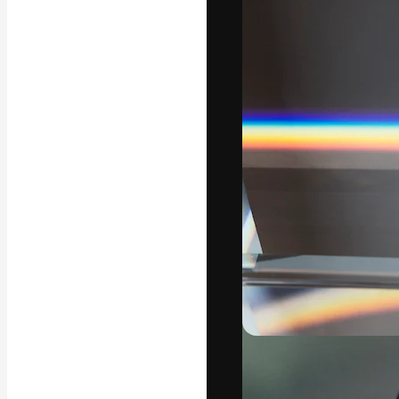
Креативная пл
ваших лучших 
подписчиков с
предприятий, а
Pусский