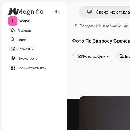
Создать
Создать ИИ-изображение
Главная
Поиск
Фото По Запросу Свечен
Стоковый
Фотографии
Ли
Посмотреть
Все изображения
Все инструменты
Векторы
Иллюстрации
Фотографии
PSD
Шаблоны
Мокапы
Видео
Видеоролик
Моушн-дизайн
Видеошаблоны
Иконки
3D-модели
Шрифты