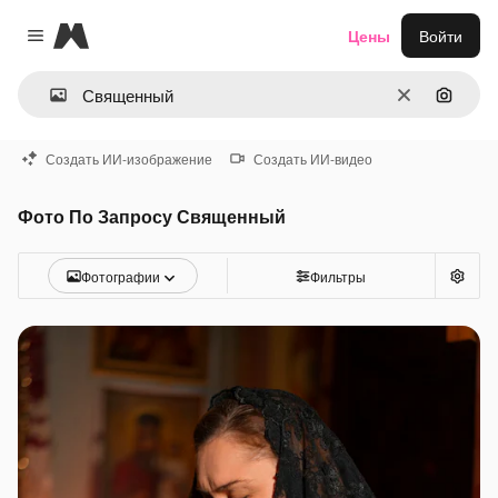
Magnific
Цены
Войти
Close menu
Очистить
Поиск 
Создать ИИ-изображение
Создать ИИ-видео
Фото По Запросу Священный
Фотографии
Фильтры