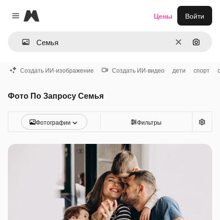
Magnific
Цены
Войти
Close menu
Очистить
Поиск 
Создать ИИ-изображение
Создать ИИ-видео
дети
спорт
Фото По Запросу Семья
Фотографии
Фильтры