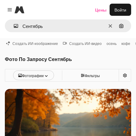
Magnific
Цены
Войти
Close menu
Очистить
Поиск 
Создать ИИ-изображение
Создать ИИ-видео
осень
кофе
Фото По Запросу Сентябрь
Фотографии
Фильтры