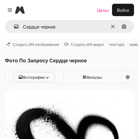
Magnific
Цены
Войти
Close menu
Очистить
Поиск 
Создать ИИ-изображение
Создать ИИ-видео
текстура
зима
Фото По Запросу Сердце черное
Фотографии
Фильтры