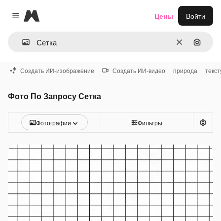
Magnific
Цены
Войти
Close menu
Очистить
Поиск 
Создать ИИ-изображение
Создать ИИ-видео
природа
текст
Фото По Запросу Сетка
Фотографии
Фильтры